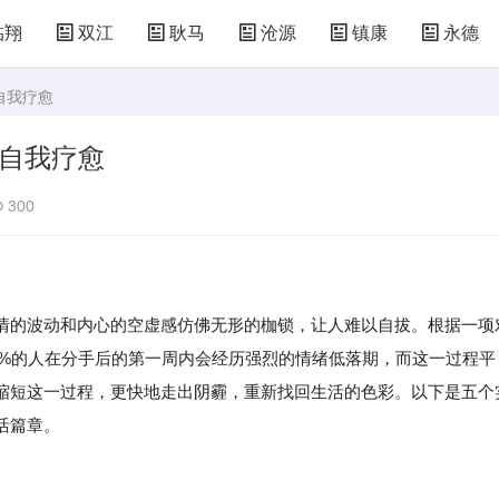
临翔
双江
耿马
沧源
镇康
永德
自我疗愈
速自我疗愈
300
的波动和内心的空虚感仿佛无形的枷锁，让人难以自拔。根据一项
60%的人在分手后的第一周内会经历强烈的情绪低落期，而这一过程平
缩短这一过程，更快地走出阴霾，重新找回生活的色彩。以下是五个
活篇章。