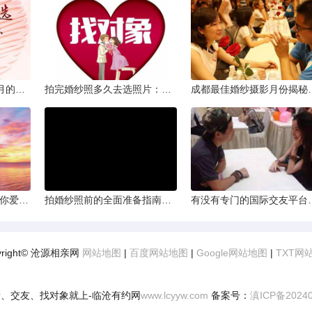
从相亲到恋人：两个半月的情感旅程
拍完婚纱照多久去选照片：黄金时间与决策指南
成都最佳婚纱摄影月
爱的确认：为何他总问“你爱我吗？”——一种情感需求与安全感的探索
拍婚纱照前的全面准备指南：打造完美记忆的必备步骤
有没有专门的国际交友
yright© 沧源相亲网
网站地图
|
百度网站地图
|
Google网站地图
|
TXT网
、交友、找对象就上-临沧有约网
www.lcyyw.com
备案号：
滇ICP备2024