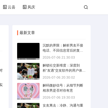
云县
凤庆
最新文章
沉默的界限：解析男友不接
电话、不回信息背后的复杂
情感动态
2026-07-06 21:30:03
解锁社交新维度：深度剖
对
析“友遇”交友软件的用户体验
与社交价值
2026-07-06 20:30:02
实
解码微妙信号：从细节判断
相亲男是否对你有意
2026-07-06 19:30:03
女友离去：冷静、沟通与重