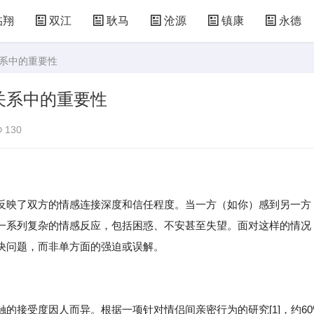
临翔
双江
耿马
沧源
镇康
永德
关系中的重要性
关系中的重要性
130
映了双方的情感连接深度和信任程度。当一方（如你）感到另一方
一系列复杂的情感反应，包括困惑、不安甚至失望。面对这样的情况
决问题，而非单方面的强迫或误解。
的接受度因人而异。根据一项针对情侣间亲密行为的研究[1]，约60