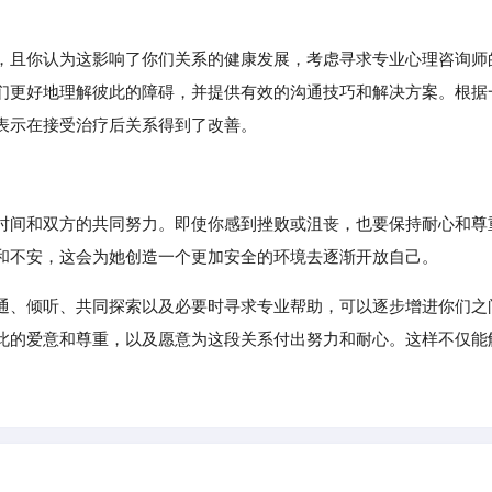
，且你认为这影响了你们关系的健康发展，考虑寻求专业心理咨询师
们更好地理解彼此的障碍，并提供有效的沟通技巧和解决方案。根据
侣表示在接受治疗后关系得到了改善。
时间和双方的共同努力。即使你感到挫败或沮丧，也要保持耐心和尊
和不安，这会为她创造一个更加安全的环境去逐渐开放自己。
通、倾听、共同探索以及必要时寻求专业帮助，可以逐步增进你们之
此的爱意和尊重，以及愿意为这段关系付出努力和耐心。这样不仅能