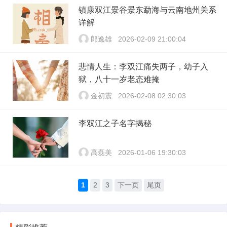
镇康双江景谷景东勐海与云南地州关系
详解
郎逸雄
2026-02-09 21:00:04
悲情人生：李双江痛失两子，幼子入
狱，八十一岁老态难掩
金初震
2026-02-08 02:30:03
李双江之子名字揭秘
高磊美
2026-01-06 19:30:03
1
2
3
下一页
尾页