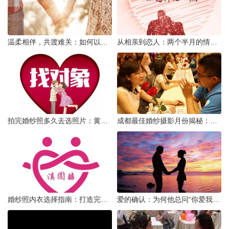
温柔相伴，共渡难关：如何以心安慰伤心的女友
从相亲到恋人：两个半月的情感旅程
拍完婚纱照多久去选照片：黄金时间与决策指南
成都最佳婚纱摄影月份揭秘：四季风光下的浪漫定格
婚纱照内衣选择指南：打造完美贴合的婚纱风采
爱的确认：为何他总问“你爱我吗？”——一种情感需求与安全感的探索