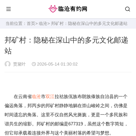
当前位置：
首页
>
临沧
> 邦矿村：隐秘在深山中的多元文化邮递站
邦矿村：隐秘在深山中的多元文化邮递
站
贾黛叶
2026-05-14 01:30:02
在云南省
临沧
市
双江
拉祜族佤族布朗族傣族自治县的一个
偏远角落，邦丙乡的邦矿村静静地躺在崇山峻岭之间，仿佛是
时间遗忘的角落。这里不仅自然风光旖旎，更是一个多民族和
谐共生的缩影。邦矿村的邮编是677319，虽然这个数字简短，
但它却承载着连接外界与这个美丽村落的希望与梦想。