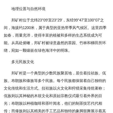
地理位置与自然环境
邦矿村位于北纬23°09′至23°29′，东经99°47′至100°07′之
间，海拔约1200米，属于典型的亚热带季风气候区。这里四季
如春，雨量充沛，使得丰富的植被和多样的生态系统成为可
能。从高处俯瞰，邦矿村被绿意盎然的茶园、竹林和梯田所环
绕，宛如一颗镶嵌在绿色海洋中的明珠。
多元民族文化
邦矿村是一个典型的少数民族聚居地，居住着拉祜族、佤
族、布朗族和傣族等多个民族。每个民族都保留着自己独特的
文化传统和生活方式。拉祜族以火文化和狩猎采集传统著称；
佤族则以其神秘的木鼓文化和原始宗教仪式吸引着外界的目
光；布朗族以种植咖啡和茶叶闻名，他们的制茶技艺代代相
传；而傣族则以其精美的手工艺品和独特的象脚鼓舞展示着其