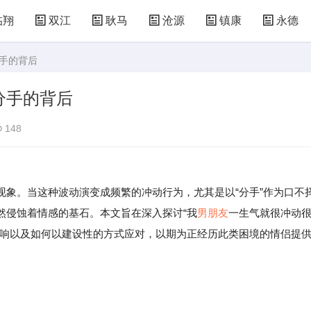
临翔
双江
耿马
沧源
镇康
永德
分手的背后
分手的背后
148
现象。当这种波动演变成频繁的冲动行为，尤其是以“分手”作为口不
然侵蚀着情感的基石。本文旨在深入探讨“我
男朋友
一生气就很冲动
影响以及如何以建设性的方式应对，以期为正经历此类困境的情侣提