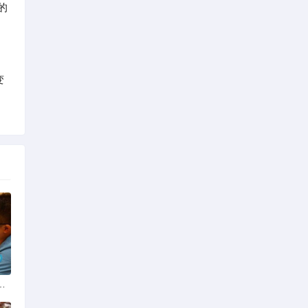
的
变
份揭秘：四季风光下的浪漫定格