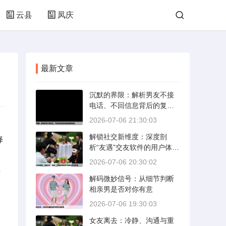
云县
凤庆
最新文章
沉默的界限：解析男友不接
电话、不回信息背后的复杂
情感动态
2026-07-06 21:30:03
解锁社交新维度：深度剖
择
析“友遇”交友软件的用户体验
很
与社交价值
2026-07-06 20:30:02
供
解码微妙信号：从细节判断
相亲男是否对你有意
2026-07-06 19:30:03
女友离去：冷静、沟通与重