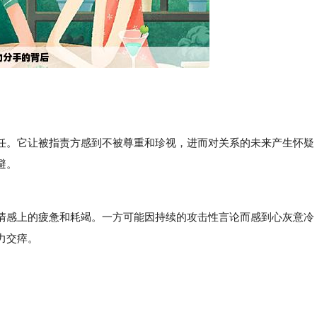
。它让被指责方感到不被尊重和珍视，进而对关系的未来产生怀疑
避。
感上的疲惫和耗竭。一方可能因持续的攻击性言论而感到心灰意冷
力交瘁。