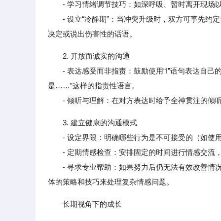
- 学习情绪调节技巧：如深呼吸、暂时离开现场以
- 设立“冷静期”：当冲突升级时，双方可事先约
决定或说出伤害性的话语。
2. 开放而诚实的沟通
- 表达感受而非指责：鼓励使用“I”语句表达自己
是……”这样的指责性语言。
- 倾听与理解：在对方表达时给予全神贯注的倾听
3. 建立健康的沟通模式
- 设定界限：明确哪些行为是不可接受的（如使用
- 定期情感检查：安排固定的时间进行情感交流，
- 寻求专业帮助：如果努力后仍无法有效改善情况
体的策略和技巧来处理复杂情感问题。
长期视角下的成长