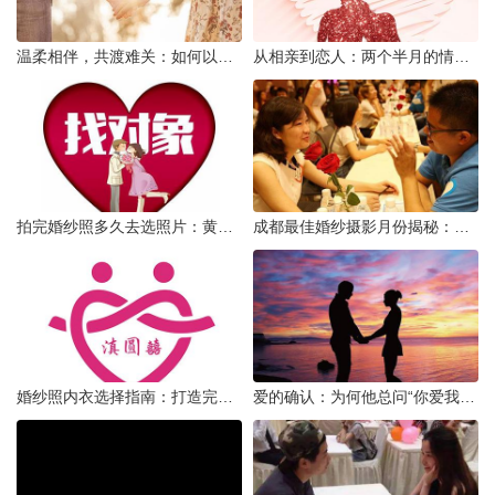
温柔相伴，共渡难关：如何以心安慰伤心的女友
从相亲到恋人：两个半月的情感旅程
拍完婚纱照多久去选照片：黄金时间与决策指南
成都最佳婚纱摄影月份揭秘：四季风光下的浪漫定格
婚纱照内衣选择指南：打造完美贴合的婚纱风采
爱的确认：为何他总问“你爱我吗？”——一种情感需求与安全感的探索