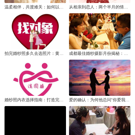
温柔相伴，共渡难关：如何以心安慰伤心的女友
从相亲到恋人：两个半月的情感旅程
拍完婚纱照多久去选照片：黄金时间与决策指南
成都最佳婚纱摄影月份揭秘：四季风光下的浪漫定格
婚纱照内衣选择指南：打造完美贴合的婚纱风采
爱的确认：为何他总问“你爱我吗？”——一种情感需求与安全感的探索