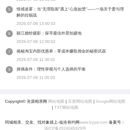
情感迷雾：当“无理取闹”遇上“心急如焚”——一场关于爱与理
5
解的拉锯战
2026-07-06 13:00:03
丽江婚纱摄影：探寻最佳外景拍摄地
6
2026-07-06 12:00:02
揭秘淘宝内部优惠券：零成本赚取佣金的秘密武器
7
2026-07-06 11:30:02
择偶条件：理性审视与个人选择的平衡
8
2026-07-06 11:00:03
Copyright© 沧源相亲网
网站地图
|
百度网站地图
|
Google网站地图
|
TXT网站地图
同城相亲、交友、找对象就上-临沧有约网
www.lcyyw.com
备案号：
滇ICP备2024045929号