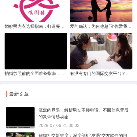
婚纱照内衣选择指南：打造完美贴合的婚纱风采
爱的确认：为何他总问“你爱我吗？”——一种情感需求与安全感的探索
拍婚纱照前的全面准备指南：打造完美记忆的必备步骤
有没有专门的国际交友平台？全球网络编织的社交新世界
最新文章
沉默的界限：解析男友不接电话、不回信息背后
的复杂情感动态
2026-07-06 21:30:03
解锁社交新维度：深度剖析“友遇”交友软件的用