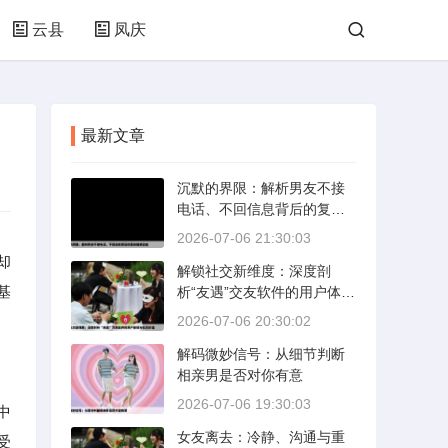
云县
凤庆
最新文章
沉默的界限：解析男友不接
电话、不回信息背后的复杂
情感动态
2026-07-06 21:30:03
却
解锁社交新维度：深度剖
基
析“友遇”交友软件的用户体验
与社交价值
2026-07-06 20:30:02
解码微妙信号：从细节判断
相亲男是否对你有意
2026-07-06 19:30:03
中
女友离去：冷静、沟通与重
受