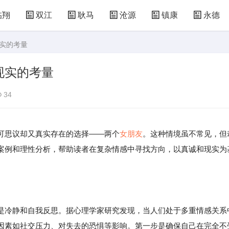
临翔
双江
耿马
沧源
镇康
永德
现实的考量
现实的考量
34
可思议却又真实存在的选择——两个
女朋友
。这种情境虽不常见，但
案例和理性分析，帮助读者在复杂情感中寻找方向，以真诚和现实为
是冷静和自我反思。据心理学家研究发现，当人们处于多重情感关系
因素如社交压力、对失去的恐惧等影响。第一步是确保自己在完全不