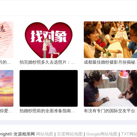
从相亲到恋人：两个半月的情感旅程
拍完婚纱照多久去选照片：黄金时间与决策指南
成都最佳婚纱摄影月
爱的确认：为何他总问“你爱我吗？”——一种情感需求与安全感的探索
拍婚纱照前的全面准备指南：打造完美记忆的必备步骤
有没有专门的国际交友
yright© 沧源相亲网
网站地图
|
百度网站地图
|
Google网站地图
|
TXT网