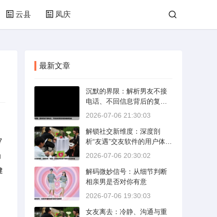
云县
凤庆
最新文章
沉默的界限：解析男友不接
电话、不回信息背后的复杂
情感动态
2026-07-06 21:30:03
解锁社交新维度：深度剖
7
析“友遇”交友软件的用户体验
与社交价值
动
2026-07-06 20:30:02
健
解码微妙信号：从细节判断
相亲男是否对你有意
2026-07-06 19:30:03
女友离去：冷静、沟通与重