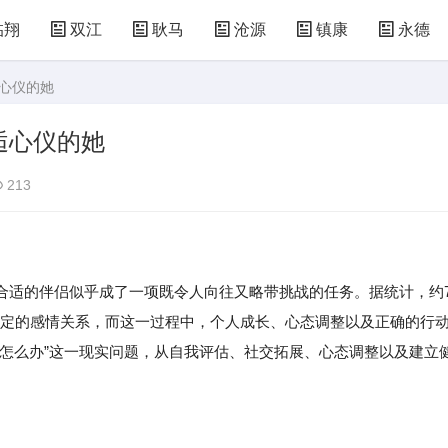
临翔
双江
耿马
沧源
镇康
永德
逅心仪的她
逅心仪的她
213
适的伴侣似乎成了一项既令人向往又略带挑战的任务。据统计，约
稳定的感情关系，而这一过程中，个人成长、心态调整以及正确的行
怎么办”这一现实问题，从自我评估、社交拓展、心态调整以及建立