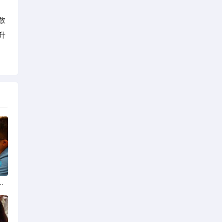
敢
升
份揭秘：四季风光下的浪漫定格