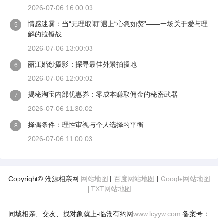
2026-07-06 16:00:03
情感迷雾：当“无理取闹”遇上“心急如焚”——一场关于爱与理
5
解的拉锯战
2026-07-06 13:00:03
丽江婚纱摄影：探寻最佳外景拍摄地
6
2026-07-06 12:00:02
揭秘淘宝内部优惠券：零成本赚取佣金的秘密武器
7
2026-07-06 11:30:02
择偶条件：理性审视与个人选择的平衡
8
2026-07-06 11:00:03
Copyright© 沧源相亲网
网站地图
|
百度网站地图
|
Google网站地图
|
TXT网站地图
同城相亲、交友、找对象就上-临沧有约网
www.lcyyw.com
备案号：