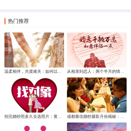
热门推荐
温柔相伴，共渡难关：如何以心安慰伤心的女友
从相亲到恋人：两个半月的情感旅程
拍完婚纱照多久去选照片：黄金时间与决策指南
成都最佳婚纱摄影月份揭秘：四季风光下的浪漫定格