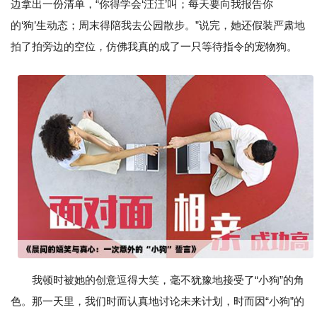
边拿出一份清单，“你得学会‘汪汪’叫；每天要向我报告你
的‘狗’生动态；周末得陪我去公园散步。”说完，她还假装严肃地
拍了拍旁边的空位，仿佛我真的成了一只等待指令的宠物狗。
我顿时被她的创意逗得大笑，毫不犹豫地接受了“小狗”的角
色。那一天里，我们时而认真地讨论未来计划，时而因“小狗”的