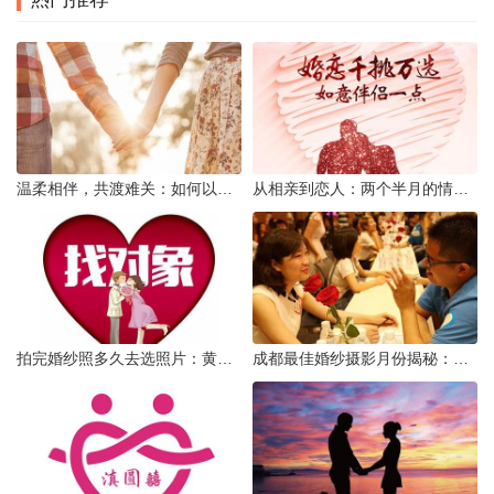
温柔相伴，共渡难关：如何以心安慰伤心的女友
从相亲到恋人：两个半月的情感旅程
拍完婚纱照多久去选照片：黄金时间与决策指南
成都最佳婚纱摄影月份揭秘：四季风光下的浪漫定格