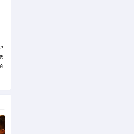
，
记
武
的