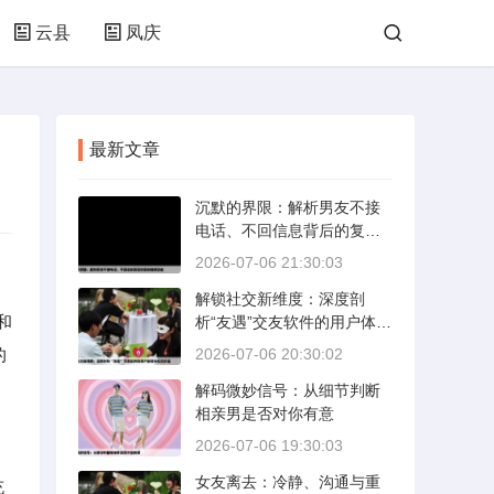
云县
凤庆
最新文章
沉默的界限：解析男友不接
电话、不回信息背后的复杂
情感动态
2026-07-06 21:30:03
解锁社交新维度：深度剖
和
析“友遇”交友软件的用户体验
与社交价值
的
2026-07-06 20:30:02
解码微妙信号：从细节判断
相亲男是否对你有意
2026-07-06 19:30:03
女友离去：冷静、沟通与重
充