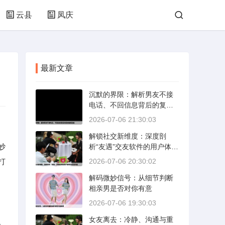
云县
凤庆
最新文章
沉默的界限：解析男友不接
电话、不回信息背后的复杂
情感动态
2026-07-06 21:30:03
解锁社交新维度：深度剖
妙
析“友遇”交友软件的用户体验
与社交价值
打
2026-07-06 20:30:02
解码微妙信号：从细节判断
相亲男是否对你有意
2026-07-06 19:30:03
女友离去：冷静、沟通与重
。