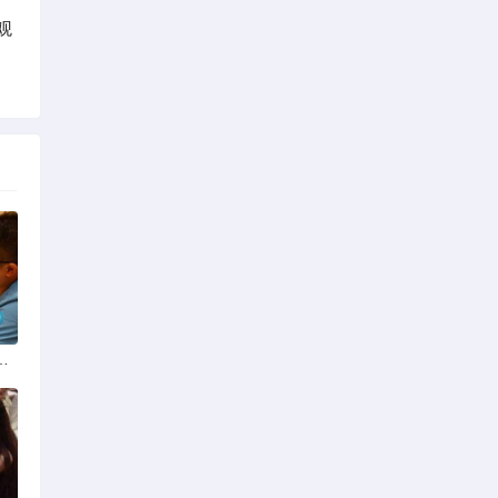
观
份揭秘：四季风光下的浪漫定格