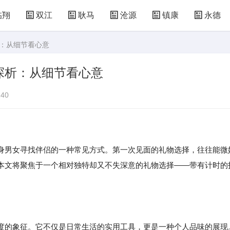
临翔
双江
耿马
沧源
镇康
永德
析：从细节看心意
探析：从细节看心意
40
身男女寻找伴侣的一种常见方式。第一次见面的礼物选择，往往能微
本文将聚焦于一个相对独特却又不失深意的礼物选择——带有计时的
度的象征。它不仅是日常生活的实用工具，更是一种个人品味的展现