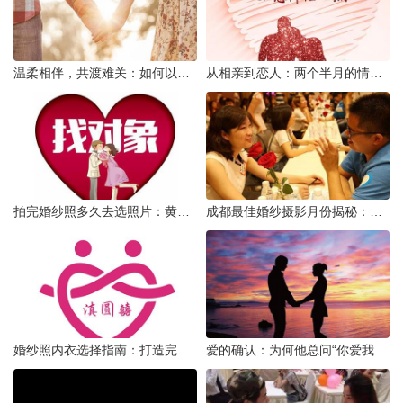
温柔相伴，共渡难关：如何以心安慰伤心的女友
从相亲到恋人：两个半月的情感旅程
拍完婚纱照多久去选照片：黄金时间与决策指南
成都最佳婚纱摄影月份揭秘：四季风光下的浪漫定格
婚纱照内衣选择指南：打造完美贴合的婚纱风采
爱的确认：为何他总问“你爱我吗？”——一种情感需求与安全感的探索