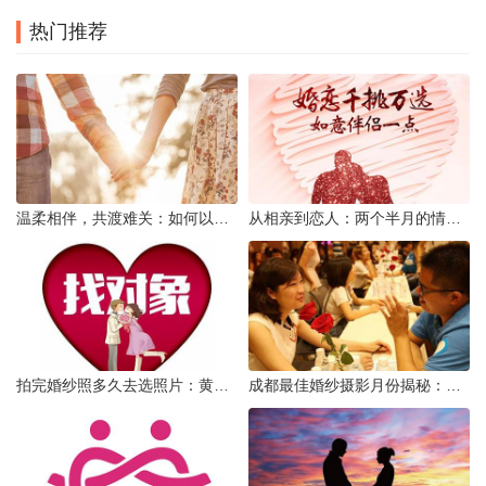
热门推荐
温柔相伴，共渡难关：如何以心安慰伤心的女友
从相亲到恋人：两个半月的情感旅程
拍完婚纱照多久去选照片：黄金时间与决策指南
成都最佳婚纱摄影月份揭秘：四季风光下的浪漫定格