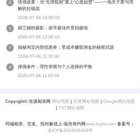
情感迷雾：当“无理取闹”遇上“心急如焚”——一场关于爱与理
5
解的拉锯战
2026-07-06 13:00:03
丽江婚纱摄影：探寻最佳外景拍摄地
6
2026-07-06 12:00:02
揭秘淘宝内部优惠券：零成本赚取佣金的秘密武器
7
2026-07-06 11:30:02
择偶条件：理性审视与个人选择的平衡
8
2026-07-06 11:00:03
Copyright© 沧源相亲网
网站地图
|
百度网站地图
|
Google网站地图
|
TXT网站地图
同城相亲、交友、找对象就上-临沧有约网
www.lcyyw.com
备案号：
滇ICP备2024045929号