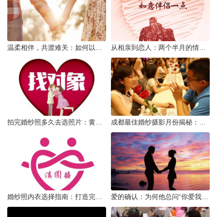
温柔相伴，共渡难关：如何以心安慰伤心的女友
从相亲到恋人：两个半月的情感旅程
拍完婚纱照多久去选照片：黄金时间与决策指南
成都最佳婚纱摄影月份揭秘：四季风光下的浪漫定格
婚纱照内衣选择指南：打造完美贴合的婚纱风采
爱的确认：为何他总问“你爱我吗？”——一种情感需求与安全感的探索