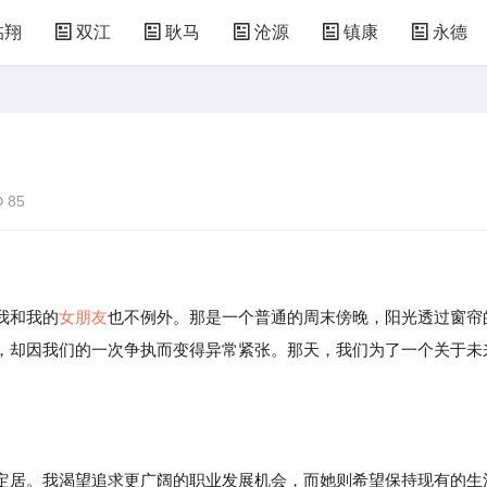
临翔
双江
耿马
沧源
镇康
永德
85
我和我的
女朋友
也不例外。那是一个普通的周末傍晚，阳光透过窗帘
，却因我们的一次争执而变得异常紧张。那天，我们为了一个关于未
。
定居。我渴望追求更广阔的职业发展机会，而她则希望保持现有的生