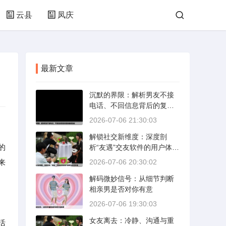
云县
凤庆
最新文章
沉默的界限：解析男友不接
电话、不回信息背后的复杂
情感动态
2026-07-06 21:30:03
解锁社交新维度：深度剖
的
析“友遇”交友软件的用户体验
与社交价值
来
2026-07-06 20:30:02
解码微妙信号：从细节判断
相亲男是否对你有意
2026-07-06 19:30:03
女友离去：冷静、沟通与重
活