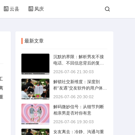
云县
凤庆
最新文章
沉默的界限：解析男友不接
电话、不回信息背后的复杂
情感动态
2026-07-06 21:30:03
工
解锁社交新维度：深度剖
离
析“友遇”交友软件的用户体验
与社交价值
重
2026-07-06 20:30:02
解码微妙信号：从细节判断
相亲男是否对你有意
2026-07-06 19:30:03
女友离去：冷静、沟通与重