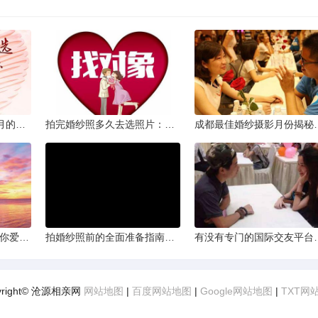
从相亲到恋人：两个半月的情感旅程
拍完婚纱照多久去选照片：黄金时间与决策指南
成都最佳婚纱摄影月
爱的确认：为何他总问“你爱我吗？”——一种情感需求与安全感的探索
拍婚纱照前的全面准备指南：打造完美记忆的必备步骤
有没有专门的国际交友
yright© 沧源相亲网
网站地图
|
百度网站地图
|
Google网站地图
|
TXT网