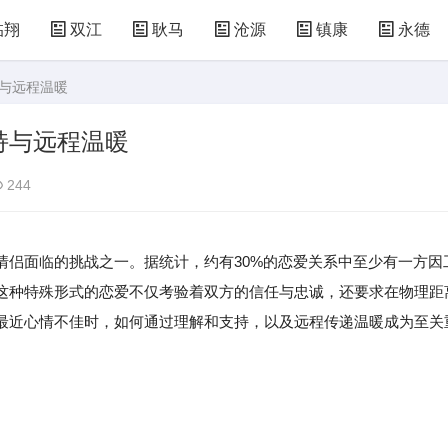
临翔
双江
耿马
沧源
镇康
永德
持与远程温暖
持与远程温暖
244
情侣面临的挑战之一。据统计，约有30%的恋爱关系中至少有一方因
这种特殊形式的恋爱不仅考验着双方的信任与忠诚，还要求在物理距
最近心情不佳时，如何通过理解和支持，以及远程传递温暖成为至关