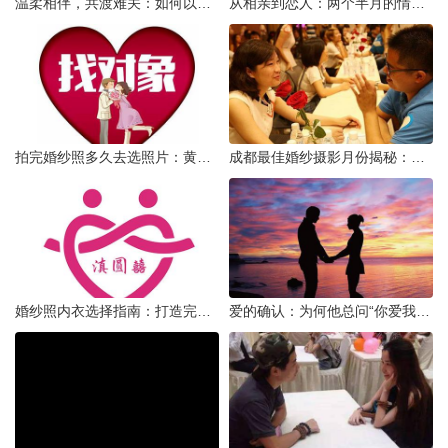
温柔相伴，共渡难关：如何以心安慰伤心的女友
从相亲到恋人：两个半月的情感旅程
拍完婚纱照多久去选照片：黄金时间与决策指南
成都最佳婚纱摄影月份揭秘：四季风光下的浪漫定格
婚纱照内衣选择指南：打造完美贴合的婚纱风采
爱的确认：为何他总问“你爱我吗？”——一种情感需求与安全感的探索