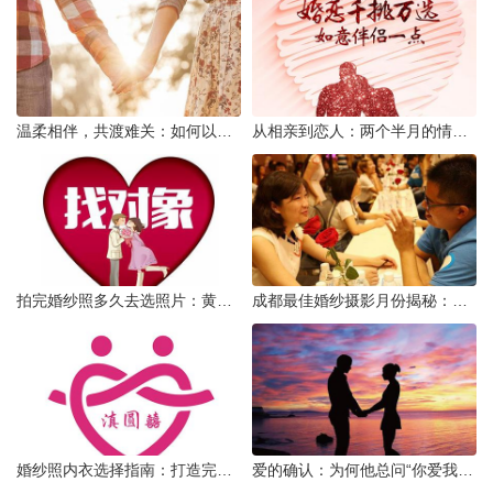
温柔相伴，共渡难关：如何以心安慰伤心的女友
从相亲到恋人：两个半月的情感旅程
拍完婚纱照多久去选照片：黄金时间与决策指南
成都最佳婚纱摄影月份揭秘：四季风光下的浪漫定格
婚纱照内衣选择指南：打造完美贴合的婚纱风采
爱的确认：为何他总问“你爱我吗？”——一种情感需求与安全感的探索