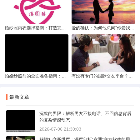
婚纱照内衣选择指南：打造完美贴合的婚纱风采
爱的确认：为何他总问“你爱我吗？”——一种情感需求与安全感的探索
拍婚纱照前的全面准备指南：打造完美记忆的必备步骤
有没有专门的国际交友平台？全球网络编织的社交新世界
最新文章
沉默的界限：解析男友不接电话、不回信息背后
的复杂情感动态
2026-07-06 21:30:03
解锁社交新维度：深度剖析“友遇”交友软件的用