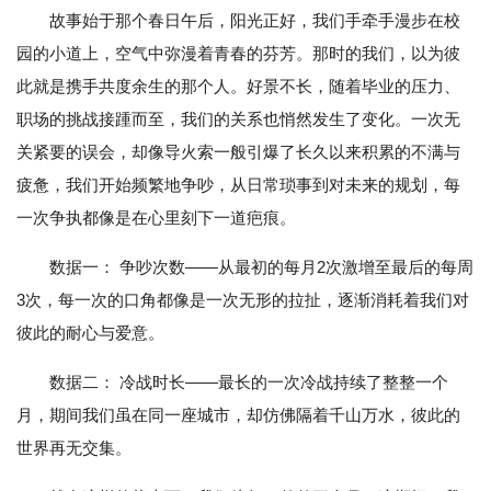
故事始于那个春日午后，阳光正好，我们手牵手漫步在校
园的小道上，空气中弥漫着青春的芬芳。那时的我们，以为彼
此就是携手共度余生的那个人。好景不长，随着毕业的压力、
职场的挑战接踵而至，我们的关系也悄然发生了变化。一次无
关紧要的误会，却像导火索一般引爆了长久以来积累的不满与
疲惫，我们开始频繁地争吵，从日常琐事到对未来的规划，每
一次争执都像是在心里刻下一道疤痕。
数据一： 争吵次数——从最初的每月2次激增至最后的每周
3次，每一次的口角都像是一次无形的拉扯，逐渐消耗着我们对
彼此的耐心与爱意。
数据二： 冷战时长——最长的一次冷战持续了整整一个
月，期间我们虽在同一座城市，却仿佛隔着千山万水，彼此的
世界再无交集。