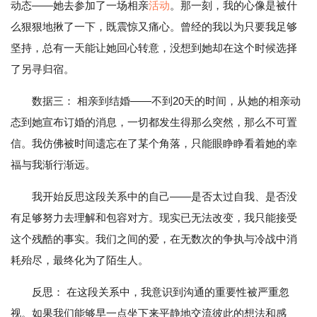
动态——她去参加了一场相亲
活动
。那一刻，我的心像是被什
么狠狠地揪了一下，既震惊又痛心。曾经的我以为只要我足够
坚持，总有一天能让她回心转意，没想到她却在这个时候选择
了另寻归宿。
数据三： 相亲到结婚——不到20天的时间，从她的相亲动
态到她宣布订婚的消息，一切都发生得那么突然，那么不可置
信。我仿佛被时间遗忘在了某个角落，只能眼睁睁看着她的幸
福与我渐行渐远。
我开始反思这段关系中的自己——是否太过自我、是否没
有足够努力去理解和包容对方。现实已无法改变，我只能接受
这个残酷的事实。我们之间的爱，在无数次的争执与冷战中消
耗殆尽，最终化为了陌生人。
反思： 在这段关系中，我意识到沟通的重要性被严重忽
视。如果我们能够早一点坐下来平静地交流彼此的想法和感