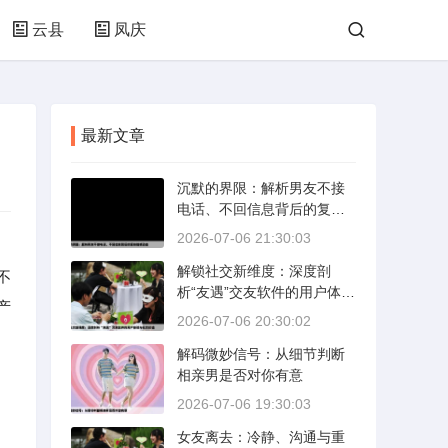
云县
凤庆
最新文章
沉默的界限：解析男友不接
电话、不回信息背后的复杂
情感动态
2026-07-06 21:30:03
解锁社交新维度：深度剖
不
析“友遇”交友软件的用户体验
产
与社交价值
2026-07-06 20:30:02
解码微妙信号：从细节判断
相亲男是否对你有意
2026-07-06 19:30:03
女友离去：冷静、沟通与重