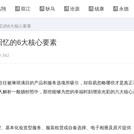
临翔
双江
耿马
沧源
镇康
永德
忆的6大核心要素
回忆的6大核心要素
342
往往被琳琅满目的产品和服务选项所吸引，却容易忽略哪些才是真正
入解析一般婚纱照中，那些能够为您的幸福时刻增添光彩的六大核心
理、基本化妆造型服务、服装租赁或自备选择、电子相册及原片提供