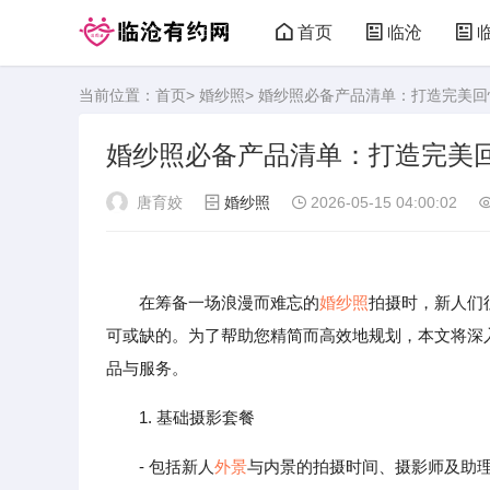
首页
临沧
当前位置：
首页
>
婚纱照
> 婚纱照必备产品清单：打造完美回
婚纱照必备产品清单：打造完美
唐育姣
婚纱照
2026-05-15 04:00:02
在筹备一场浪漫而难忘的
婚纱照
拍摄时，新人们
可或缺的。为了帮助您精简而高效地规划，本文将深
品与服务。
1. 基础摄影套餐
- 包括新人
外景
与内景的拍摄时间、摄影师及助