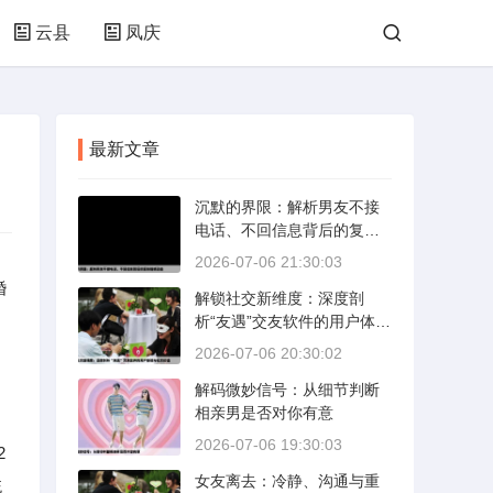
云县
凤庆
最新文章
沉默的界限：解析男友不接
电话、不回信息背后的复杂
情感动态
2026-07-06 21:30:03
婚
解锁社交新维度：深度剖
，
析“友遇”交友软件的用户体验
与社交价值
2026-07-06 20:30:02
解码微妙信号：从细节判断
相亲男是否对你有意
2026-07-06 19:30:03
2
女友离去：冷静、沟通与重
统