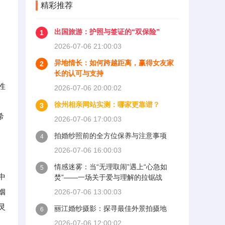
精彩推荐
出国旅游：护照与签证的“双保险”
1
2026-07-06 21:00:03
异地情长：如何跨越距离，赢得女友家
2
长的认可与支持
性
2026-07-06 20:00:02
徐州相亲网站实测：哪家更靠谱？
3
希
2026-07-06 17:00:03
拍婚纱照前的全方位保养与注意事项
4
2026-07-06 16:00:03
情感迷雾：当“无理取闹”遇上“心急如
5
中
焚”——一场关于爱与理解的拉锯战
姻
2026-07-06 13:00:03
灵
丽江婚纱摄影：探寻最佳外景拍摄地
6
2026-07-06 12:00:02