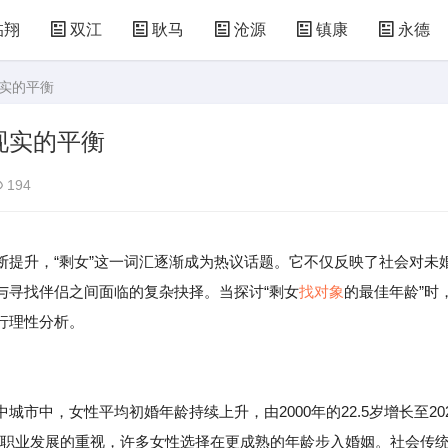
临翔
双江
耿马
沧源
镇康
永德
现实的平衡
现实的平衡
194
断提升，“剩女”这一词汇逐渐成为热议话题。它不仅反映了社会对未
与寻找伴侣之间面临的复杂抉择。当探讨“剩女
找对象
的最佳年龄”时
行理性分析。
市中，女性平均初婚年龄持续上升，由2000年的22.5岁增长至20
高和职业发展的重视，许多女性选择在更成熟的年龄步入婚姻。社会传