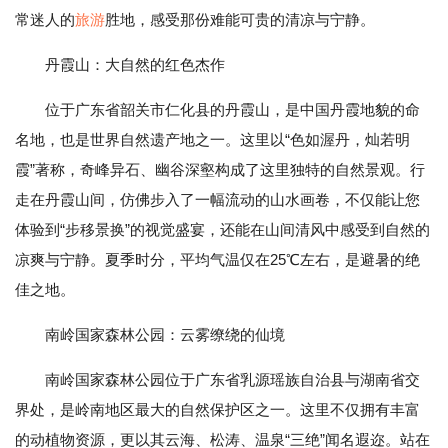
常迷人的
旅游
胜地，感受那份难能可贵的清凉与宁静。
丹霞山：大自然的红色杰作
位于广东省韶关市仁化县的丹霞山，是中国丹霞地貌的命
名地，也是世界自然遗产地之一。这里以“色如渥丹，灿若明
霞”著称，奇峰异石、幽谷深壑构成了这里独特的自然景观。行
走在丹霞山间，仿佛步入了一幅流动的山水画卷，不仅能让您
体验到“步移景换”的视觉盛宴，还能在山间清风中感受到自然的
凉爽与宁静。夏季时分，平均气温仅在25℃左右，是避暑的绝
佳之地。
南岭国家森林公园：云雾缭绕的仙境
南岭国家森林公园位于广东省乳源瑶族自治县与湖南省交
界处，是岭南地区最大的自然保护区之一。这里不仅拥有丰富
的动植物资源，更以其云海、松涛、温泉“三绝”闻名遐迩。站在