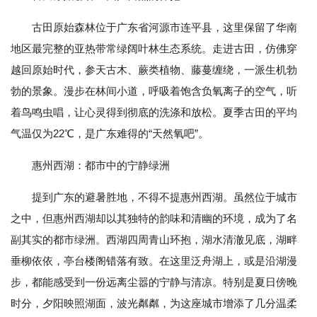
古田原始森林位于广东省河源市连平县，这里保留了华南
地区最完整的亚热带常绿阔叶林生态系统。走进古田，仿佛穿
越回原始时代，参天古木、蕨类植物、藤蔓缠绕，一派生机勃
勃的景象。漫步在林间小道，呼吸着饱含负氧离子的空气，听
着鸟鸣虫唱，让心灵得到彻底的洗涤和放松。夏季古田的平均
气温仅为22℃，是广东难得的“天然氧吧”。
惠州西湖：都市中的宁静绿洲
提到广东的避暑胜地，不得不提惠州西湖。虽然位于城市
之中，但惠州西湖却以其独特的韵味和清幽的环境，成为了名
副其实的都市绿洲。西湖四周青山环抱，湖水清澈见底，湖畔
垂柳依依，亭台楼阁错落有致。在这里泛舟湖上，或是沿湖漫
步，都能感受到一份远离尘嚣的宁静与清凉。特别是夏日傍晚
时分，夕阳映照湖面，波光粼粼，为这座城市增添了几分温柔