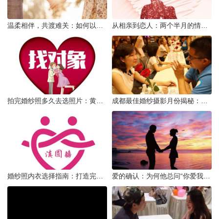
温柔相伴，共渡难关：如何以心安慰伤心的女友
从相亲到恋人：两个半月的情感旅程
拍完婚纱照多久去选照片：黄金时间与决策指南
成都最佳婚纱摄影月份揭秘：四季风光下的浪漫定格
婚纱照内衣选择指南：打造完美贴合的婚纱风采
爱的确认：为何他总问“你爱我吗？”——一种情感需求与安全感的探索