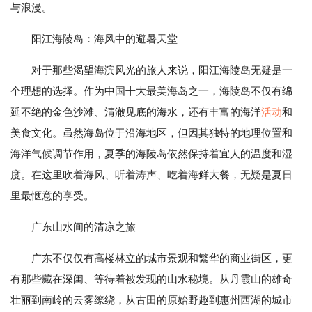
与浪漫。
阳江海陵岛：海风中的避暑天堂
对于那些渴望海滨风光的旅人来说，阳江海陵岛无疑是一
个理想的选择。作为中国十大最美海岛之一，海陵岛不仅有绵
延不绝的金色沙滩、清澈见底的海水，还有丰富的海洋
活动
和
美食文化。虽然海岛位于沿海地区，但因其独特的地理位置和
海洋气候调节作用，夏季的海陵岛依然保持着宜人的温度和湿
度。在这里吹着海风、听着涛声、吃着海鲜大餐，无疑是夏日
里最惬意的享受。
广东山水间的清凉之旅
广东不仅仅有高楼林立的城市景观和繁华的商业街区，更
有那些藏在深闺、等待着被发现的山水秘境。从丹霞山的雄奇
壮丽到南岭的云雾缭绕，从古田的原始野趣到惠州西湖的城市