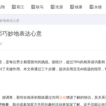
临翔
双江
耿马
沧源
镇康
永德
巧妙地表达心意
而巧妙地表达心意
0
意，是每位男士都需面对的挑战。据统计，超过70%的相亲成功案例
到了关键作用。本文将通过三个步骤，提供实用且无AI痕迹的指导，
。据调查，那些在相亲初期就通过共同
活动
增进了解的情侣，其关系
共进晚餐、散步或参加双方共同兴趣的活动来加深了解。这不仅能让你