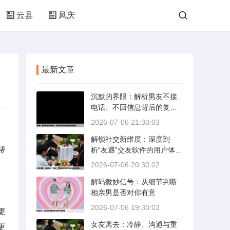
云县
凤庆
最新文章
沉默的界限：解析男友不接
电话、不回信息背后的复杂
情感动态
2026-07-06 21:30:03
解锁社交新维度：深度剖
帮
析“友遇”交友软件的用户体验
与社交价值
2026-07-06 20:30:02
解码微妙信号：从细节判断
相亲男是否对你有意
2026-07-06 19:30:03
更
女友离去：冷静、沟通与重
更