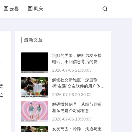
云县
凤庆
最新文章
沉默的界限：解析男友不接
电话、不回信息背后的复杂
情感动态
2026-07-06 21:30:03
解锁社交新维度：深度剖
选
析“友遇”交友软件的用户体验
与社交价值
位
2026-07-06 20:30:02
解码微妙信号：从细节判断
相亲男是否对你有意
2026-07-06 19:30:03
女友离去：冷静、沟通与重