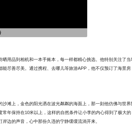
防晒用品到相机和一本手账本，每一样都精心挑选。他特别关注了当
都能尽善尽美。通过携程、去哪儿等旅游APP，他不仅预订了海景房
的沙滩上，金色的阳光洒在波光粼粼的海面上，那一刻他仿佛与世界
度常年保持在10米以上，这样的自然条件让小李的内心得到了极大的
打岸边的声音，心中那份久违的宁静缓缓流淌开来。