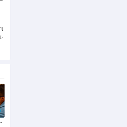
到
心
份揭秘：四季风光下的浪漫定格