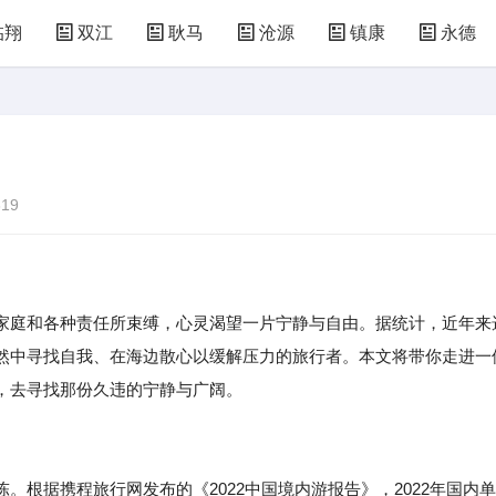
临翔
双江
耿马
沧源
镇康
永德
19
庭和各种责任所束缚，心灵渴望一片宁静与自由。据统计，近年来
然中寻找自我、在海边散心以缓解压力的旅行者。本文将带你走进一
，去寻找那份久违的宁静与广阔。
。根据携程旅行网发布的《2022中国境内游报告》，2022年国内单