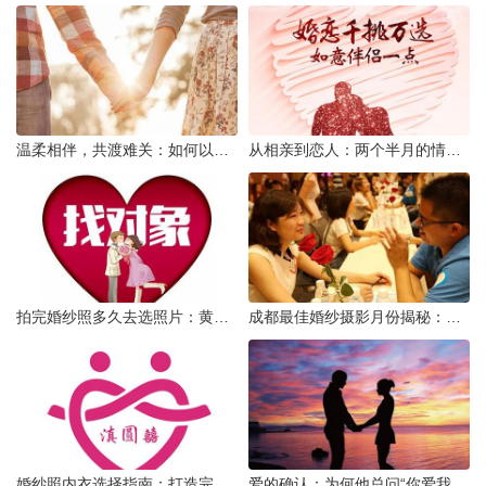
温柔相伴，共渡难关：如何以心安慰伤心的女友
从相亲到恋人：两个半月的情感旅程
拍完婚纱照多久去选照片：黄金时间与决策指南
成都最佳婚纱摄影月份揭秘：四季风光下的浪漫定格
婚纱照内衣选择指南：打造完美贴合的婚纱风采
爱的确认：为何他总问“你爱我吗？”——一种情感需求与安全感的探索