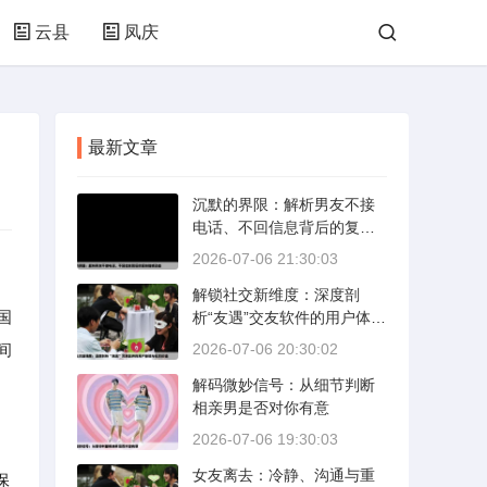
云县
凤庆
最新文章
沉默的界限：解析男友不接
电话、不回信息背后的复杂
情感动态
2026-07-06 21:30:03
解锁社交新维度：深度剖
国
析“友遇”交友软件的用户体验
与社交价值
间
2026-07-06 20:30:02
解码微妙信号：从细节判断
相亲男是否对你有意
2026-07-06 19:30:03
女友离去：冷静、沟通与重
保