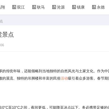
临翔
双江
耿马
沧源
镇康
永德
点
赏景点
06
厚的传统年味，还能领略到当地独特的自然风光与土家文化。作为中
澈的溪流、独特的吊脚楼和丰富的民俗
活动
吸引着众多游客。春节期
。
0°C至10°C之间，夜间更低，可能降至冰点以下。务必携带足够的