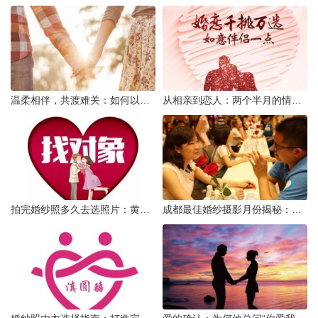
温柔相伴，共渡难关：如何以心安慰伤心的女友
从相亲到恋人：两个半月的情感旅程
拍完婚纱照多久去选照片：黄金时间与决策指南
成都最佳婚纱摄影月份揭秘：四季风光下的浪漫定格