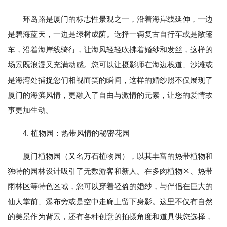
环岛路是厦门的标志性景观之一，沿着海岸线延伸，一边
是碧海蓝天，一边是绿树成荫。选择一辆复古自行车或是敞篷
车，沿着海岸线骑行，让海风轻轻吹拂着婚纱和发丝，这样的
场景既浪漫又充满动感。您可以让摄影师在海边栈道、沙滩或
是海湾处捕捉您们相视而笑的瞬间，这样的婚纱照不仅展现了
厦门的海滨风情，更融入了自由与激情的元素，让您的爱情故
事更加生动。
4. 植物园：热带风情的秘密花园
厦门植物园（又名万石植物园），以其丰富的热带植物和
独特的园林设计吸引了无数游客和新人。在多肉植物区、热带
雨林区等特色区域，您可以穿着轻盈的婚纱，与伴侣在巨大的
仙人掌前、瀑布旁或是空中走廊上留下身影。这里不仅有自然
的美景作为背景，还有各种创意的拍摄角度和道具供您选择，