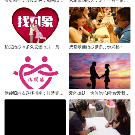
温柔相伴，共渡难关：如何以心安慰伤心的女友
从相亲到恋人：两个半月的情感旅程
拍完婚纱照多久去选照片：黄金时间与决策指南
成都最佳婚纱摄影月份揭秘：四季风光下的浪漫定格
婚纱照内衣选择指南：打造完美贴合的婚纱风采
爱的确认：为何他总问“你爱我吗？”——一种情感需求与安全感的探索