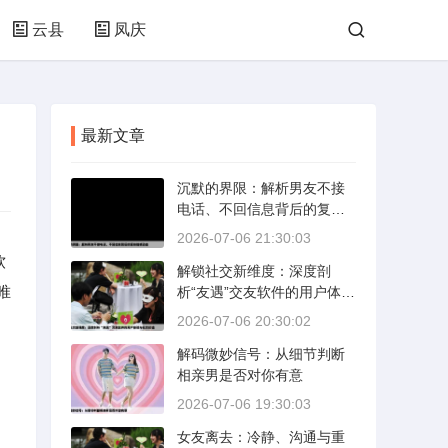
云县
凤庆
最新文章
沉默的界限：解析男友不接
电话、不回信息背后的复杂
情感动态
2026-07-06 21:30:03
软
解锁社交新维度：深度剖
唯
析“友遇”交友软件的用户体验
与社交价值
2026-07-06 20:30:02
解码微妙信号：从细节判断
相亲男是否对你有意
2026-07-06 19:30:03
女友离去：冷静、沟通与重