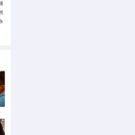
漫
然
永
份揭秘：四季风光下的浪漫定格