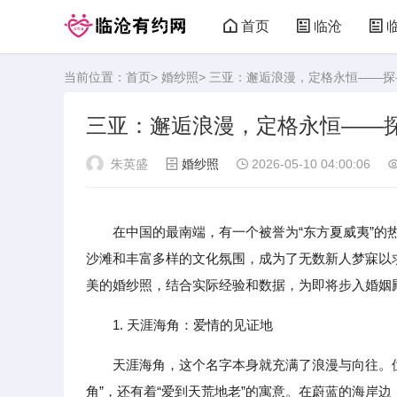
首页
临沧
当前位置：
首页
>
婚纱照
> 三亚：邂逅浪漫，定格永恒——
三亚：邂逅浪漫，定格永恒——
朱英盛
婚纱照
2026-05-10 04:00:06
在中国的最南端，有一个被誉为“东方夏威夷”
沙滩和丰富多样的文化氛围，成为了无数新人梦寐以
美的婚纱照，结合实际经验和数据，为即将步入婚姻
1. 天涯海角：爱情的见证地
天涯海角，这个名字本身就充满了浪漫与向往。位
角”，还有着“爱到天荒地老”的寓意。在蔚蓝的海岸边