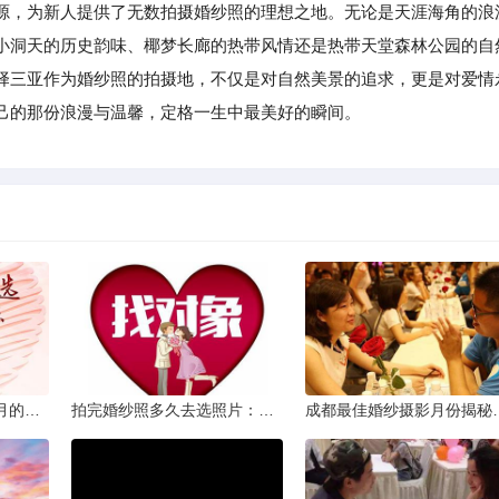
，为新人提供了无数拍摄婚纱照的理想之地。无论是天涯海角的浪
小洞天的历史韵味、椰梦长廊的热带风情还是热带天堂森林公园的自
择三亚作为婚纱照的拍摄地，不仅是对自然美景的追求，更是对爱情
己的那份浪漫与温馨，定格一生中最美好的瞬间。
从相亲到恋人：两个半月的情感旅程
拍完婚纱照多久去选照片：黄金时间与决策指南
成都最佳婚纱摄影月