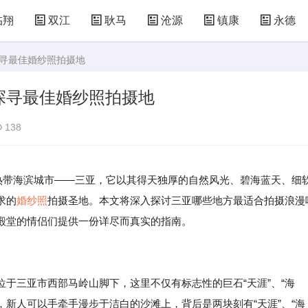
临翔
双江
耿马
沧源
镇康
永德
探寻最佳婚纱照拍摄地
探寻最佳婚纱照拍摄地
138
的热带海滨城市——三亚，它以其得天独厚的自然风光、碧海蓝天、细
求的
婚纱照
拍摄圣地。本文将深入探讨三亚哪些地方最适合拍摄浪漫
殿堂的情侣们提供一份详尽而真实的指南。
于三亚市西部马岭山脚下，这里不仅有标志性的巨石“天涯”、“海
，新人可以手牵手漫步于洁白的沙滩上，背后是两块刻有“天涯”、“海