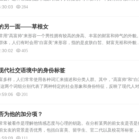
配，而那些长得丑又有钱的女生会选择与长得帅但经济条件较差的男生结
:30:03
284
.
的另一面——草根女
常用“高富帅”来形容一个男性拥有较高的身高、丰富的财富和帅气的外貌
群体，人们有时会用“白富美”来形容，指的是皮肤白皙、财富充裕和外貌
的男性与女性，我们可以用“草根”来描述他们平凡的出身与普通的生活状
:30:02
405
现代社交语境中的身份标签
样，人们常常使用各种词汇来描述和分类人群。其中，“高富帅”和“白
。这两个词组分别代表了两种特定的社会形象和身份特征，反映了现代人
。高富帅的释义与解析“高富帅”一词，通常用来形容一个男性具备身高较
:59:06
201
否为他的加分项？
常常被看作是理解他情感态度与心理的钥匙。在分析某男的前女友是否是
前女友的背景是否优秀，包括白富美、留学生、官二代以及校花等标签，
价。但这种评价是否为该男性带来加分，还需从多个角度进行深入探讨。
:59:09
111