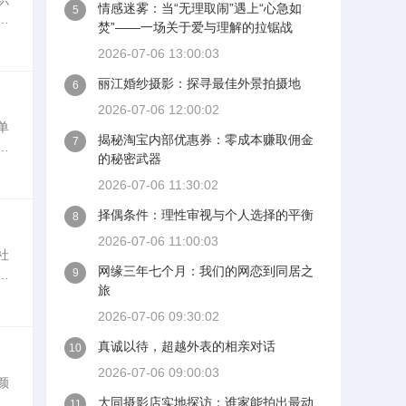
情感迷雾：当“无理取闹”遇上“心急如
5
焚”——一场关于爱与理解的拉锯战
2026-07-06 13:00:03
丽江婚纱摄影：探寻最佳外景拍摄地
6
2026-07-06 12:00:02
单
揭秘淘宝内部优惠券：零成本赚取佣金
7
寻
的秘密武器
的
2026-07-06 11:30:02
择偶条件：理性审视与个人选择的平衡
8
2026-07-06 11:00:03
社
网缘三年七个月：我们的网恋到同居之
9
目
旅
仅
2026-07-06 09:30:02
真诚以待，超越外表的相亲对话
10
2026-07-06 09:00:03
颜
什
大同摄影店实地探访：谁家能拍出最动
11