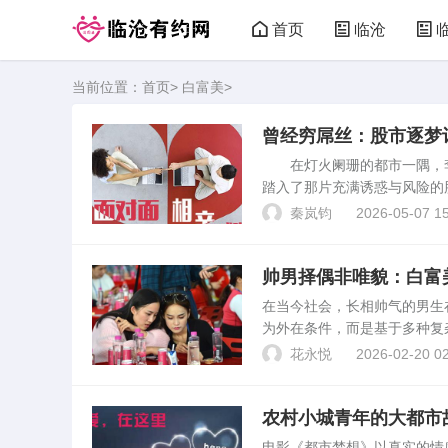
首页
临沧
当前位置：
首页
>
白富美
>
曾经穷屌丝：股市逐梦
在灯火阑珊的都市一隅，李明
踏入了那片充满诱惑与风险的
娶“白富美”的唯一机会。#初
秦岚钧
2026-05-07 15
民币，踏入了证...
帅男择偶非唯貌：白富
在当今社会，长相帅气的男生
为外在条件，而是基于多种复
应成为衡量一个人生活品质和
花永悦
2026-02-20 02
与自己价值观念的契合。白...
农村小城青年的大都市
电影《都市梦想》以真实的情