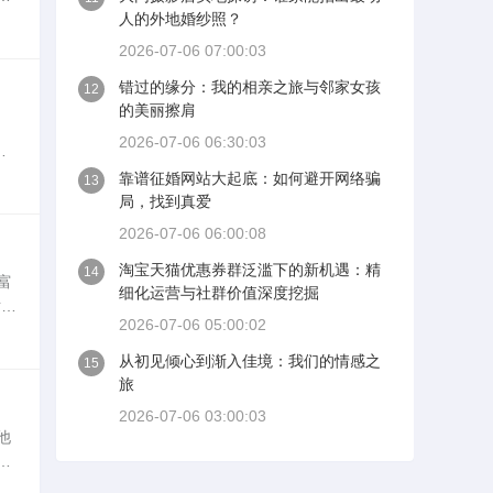
人的外地婚纱照？
2026-07-06 07:00:03
错过的缘分：我的相亲之旅与邻家女孩
12
的美丽擦肩
。
2026-07-06 06:30:03
出
靠谱征婚网站大起底：如何避开网络骗
13
局，找到真爱
2026-07-06 06:00:08
淘宝天猫优惠券群泛滥下的新机遇：精
14
富
细化运营与社群价值深度挖掘
对美
2026-07-06 05:00:02
从初见倾心到渐入佳境：我们的情感之
15
旅
2026-07-06 03:00:03
他
确
从