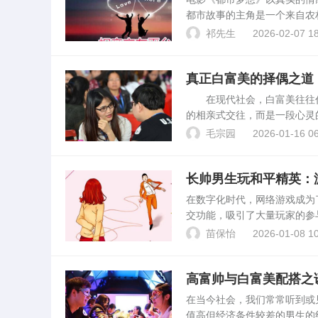
都市故事的主角是一个来自农
想。当他在村里得知大城市的
祁先生
2026-02-07 18
杰，对一切都充满了好奇和期待.
真正白富美的择偶之道
在现代社会，白富美往往代
的相亲式交往，而是一段心灵
找一个能够与之共度人生的良
毛宗园
2026-01-16 06
白富美在征婚中的标准1....
长帅男生玩和平精英：
在数字化时代，网络游戏成为
交功能，吸引了大量玩家的参
的之一，是否是为了在游戏中
苗保怡
2026-01-08 10
仅是一个简单的游戏。他们...
高富帅与白富美配搭之
在当今社会，我们常常听到或
值高但经济条件较差的男生的