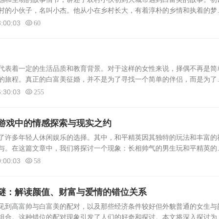
村的小伙子，名叫小杰。他从小在乡村长大，有着淳朴的乡情和执着的梦
繁华和机会后，决定背井离乡，前往都市寻找自己的未来。初到都市的小
:00:03
60
..
表着一定的生活品质和教育背景。对于这样的女性来说，择偶不再是简
的旅程。真正的白富美征婚，并不是为了寻找一个简单的伴侣，而是为了
人。本文将深入探讨真正的白富美在征婚过程中所注重的几个方面。真正
:30:03
255
游戏中的情感探索与现实之约
了许多年轻人休闲娱乐的选择。其中，和平精英因其独特的玩法和丰富的
与。在这篇文章中，我们将探讨一个现象：长相帅气的男生玩和平精英的
寻找白富美女友。游戏中的情感交流对于许多长帅男生来说，和平精英不
:00:03
58
谜：解读颜值、财富与爱情的错位关系
见到高富帅与白富美的配对，以及那些经济条件较好但外貌普通的女生与
组合。这种错位的配对现象引发了人们的好奇和探讨。本文将深入探讨为