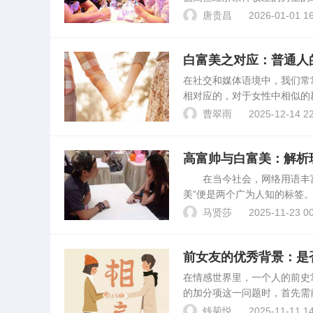
么大部分高富帅会与白富美相
唐贵昌
2026-01-01 16
缘。社会观念与价值取向我们..
白富美之对应：普通人
在社交和媒体语境中，我们常
相对应的，对于女性中相似的
众的女性。对于普遍的、平凡
曹翠雨
2025-12-14 22
态。白富美的相对方，...
高富帅与白富美：解析
在当今社会，网络用语丰富多
美”便是两个广为人知的标签
好生活的追求和价值观的转变
马贤莎
2025-11-23 00
高、家庭富裕、外貌...
前女友的优秀背景：是
在情感世界里，一个人的前史
的加分项这一问题时，首先需
实会带来一定的社会认知与评
钱菊悦
2025-11-11 14